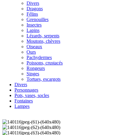
Divers
Dragons
Félins
Grenouilles
Insectes
Lapins
Lézards, serpents
Moutons, chèvres
Oiseaux
Ours
Pachydermes
Poissons, crustacés
Rongeurs
Singes
Tortues, escargots
Divers
Personnages
Pots, vases, socles
Fontaines
Lampes