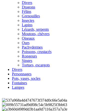
Divers
Dragons
Félins
Grenouilles
Insectes
Lapins
Lézards, serpents
Moutons, chèvres
Oiseaux
Ours
Pachydermes
Poissons, crustacés
Rongeurs
Singes
Tortues, escargots
Divers
Personnages
Pots, vases, socles
Fontaines
Lampes