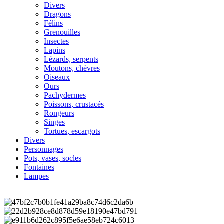
Divers
Dragons
Félins
Grenouilles
Insectes
Lapins
Lézards, serpents
Moutons, chèvres
Oiseaux
Ours
Pachydermes
Poissons, crustacés
Rongeurs
Singes
Tortues, escargots
Divers
Personnages
Pots, vases, socles
Fontaines
Lampes