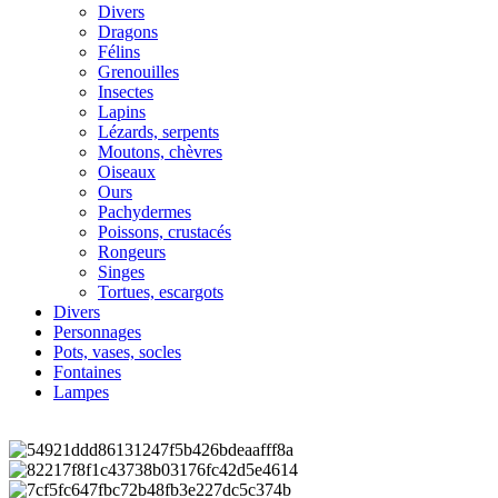
Divers
Dragons
Félins
Grenouilles
Insectes
Lapins
Lézards, serpents
Moutons, chèvres
Oiseaux
Ours
Pachydermes
Poissons, crustacés
Rongeurs
Singes
Tortues, escargots
Divers
Personnages
Pots, vases, socles
Fontaines
Lampes