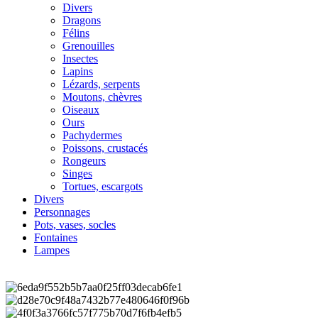
Divers
Dragons
Félins
Grenouilles
Insectes
Lapins
Lézards, serpents
Moutons, chèvres
Oiseaux
Ours
Pachydermes
Poissons, crustacés
Rongeurs
Singes
Tortues, escargots
Divers
Personnages
Pots, vases, socles
Fontaines
Lampes