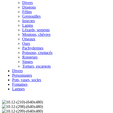
Divers
Dragons
Félins
Grenouilles
Insectes
Lapins
Lézards, serpents
Moutons, chèvres
Oiseaux
Ours
Pachydermes
Poissons, crustacés
Rongeurs
Singes
Tortues, escargots
Divers
Personnages
Pots, vases, socles
Fontaines
Lampes