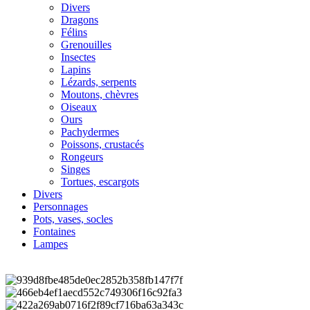
Divers
Dragons
Félins
Grenouilles
Insectes
Lapins
Lézards, serpents
Moutons, chèvres
Oiseaux
Ours
Pachydermes
Poissons, crustacés
Rongeurs
Singes
Tortues, escargots
Divers
Personnages
Pots, vases, socles
Fontaines
Lampes