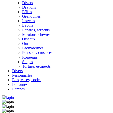
Divers
Dragons
Félins
Grenouilles
Insectes
Lapins
Lézards, serpents
Moutons, chèvres
Oiseaux
Ours
Pachydermes
Poissons, crustacés
Rongeurs
Singes
Tortues, escargots
Divers
Personnages
Pots, vases, socles
Fontaines
Lampes