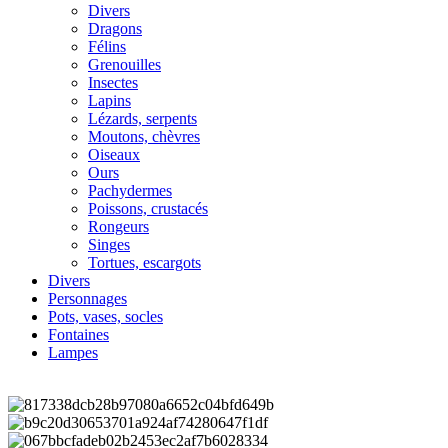
Divers
Dragons
Félins
Grenouilles
Insectes
Lapins
Lézards, serpents
Moutons, chèvres
Oiseaux
Ours
Pachydermes
Poissons, crustacés
Rongeurs
Singes
Tortues, escargots
Divers
Personnages
Pots, vases, socles
Fontaines
Lampes