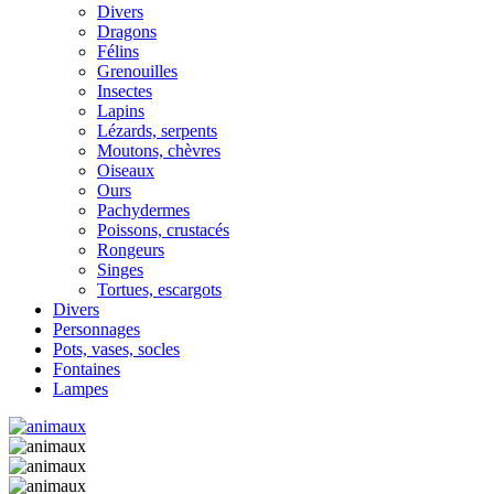
Divers
Dragons
Félins
Grenouilles
Insectes
Lapins
Lézards, serpents
Moutons, chèvres
Oiseaux
Ours
Pachydermes
Poissons, crustacés
Rongeurs
Singes
Tortues, escargots
Divers
Personnages
Pots, vases, socles
Fontaines
Lampes