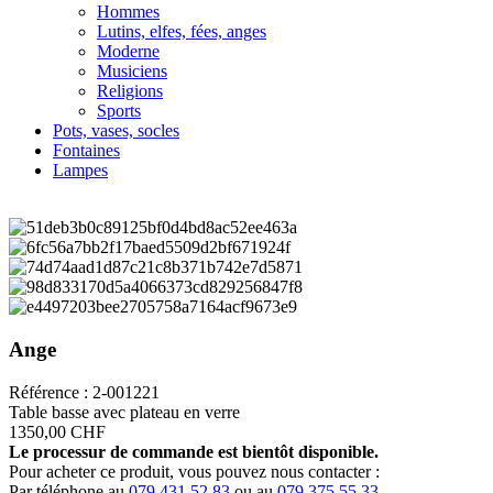
Hommes
Lutins, elfes, fées, anges
Moderne
Musiciens
Religions
Sports
Pots, vases, socles
Fontaines
Lampes
Ange
Référence : 2-001221
Table basse avec plateau en verre
1350,00 CHF
Le processur de commande est bientôt disponible.
Pour acheter ce produit, vous pouvez nous contacter :
Par téléphone au
079 431 52 83
ou au
079 375 55 33