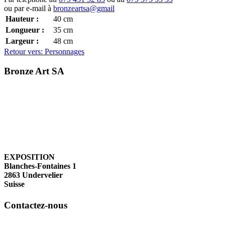
ou par e-mail à
bronzeartsa@gmail
Hauteur :
40
cm
Longueur :
35
cm
Largeur :
48
cm
Retour vers: Personnages
Bronze Art SA
EXPOSITION
Blanches-Fontaines 1
2863 Undervelier
Suisse
Contactez-nous