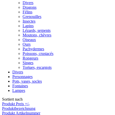
Divers
Dragons
Félins
Grenouilles
Insectes
Lapins
Lézards, serpents
Moutons, chèvres
Oiseaux
Ours
Pachydermes
Poissons, crustacés
Rongeurs
Singes
Tortues, escargots
Divers
Personnages
Pots, vases, socles
Fontaines
Lampes
Sortiert nach
Produkt Preis +/-
Produktbezeichnung
Produkt Artikelnummer