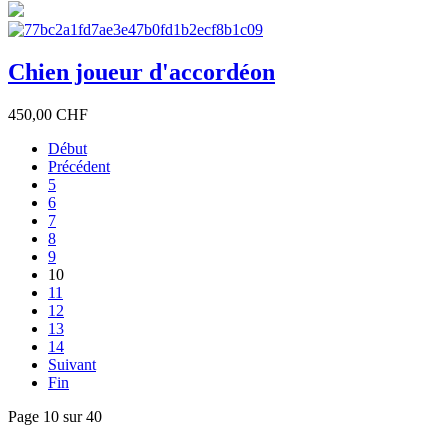
Chien joueur d'accordéon
450,00 CHF
Début
Précédent
5
6
7
8
9
10
11
12
13
14
Suivant
Fin
Page 10 sur 40