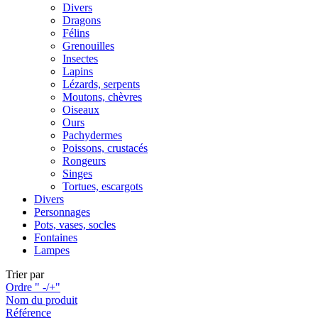
Divers
Dragons
Félins
Grenouilles
Insectes
Lapins
Lézards, serpents
Moutons, chèvres
Oiseaux
Ours
Pachydermes
Poissons, crustacés
Rongeurs
Singes
Tortues, escargots
Divers
Personnages
Pots, vases, socles
Fontaines
Lampes
Trier par
Ordre " -/+"
Nom du produit
Référence