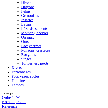
Divers
Dragons
Félins
Grenouilles
Insectes
Lapins
Lézards, serpents
Moutons, chèvres
Oiseaux
Ours
Pachydermes
Poissons, crustacés
Rongeurs
Singes
Tortues, escargots
Divers
Personnages
Pots, vases, socles
Fontaines
Lampes
Trier par
Ordre " -/+"
Nom du produit
Référence