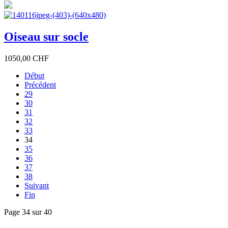
Oiseau sur socle
1050,00 CHF
Début
Précédent
29
30
31
32
33
34
35
36
37
38
Suivant
Fin
Page 34 sur 40