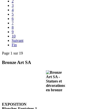
2
3
4
5
6
7
8
9
10
Suivant
Fin
Page 1 sur 19
Bronze Art SA
EXPOSITION
Blanches-Fontaines 1