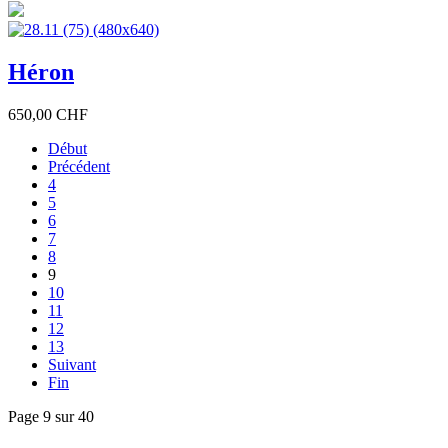
Héron
650,00 CHF
Début
Précédent
4
5
6
7
8
9
10
11
12
13
Suivant
Fin
Page 9 sur 40