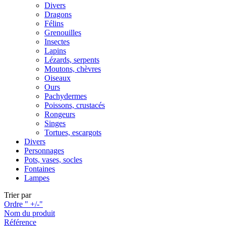
Divers
Dragons
Félins
Grenouilles
Insectes
Lapins
Lézards, serpents
Moutons, chèvres
Oiseaux
Ours
Pachydermes
Poissons, crustacés
Rongeurs
Singes
Tortues, escargots
Divers
Personnages
Pots, vases, socles
Fontaines
Lampes
Trier par
Ordre " +/-"
Nom du produit
Référence