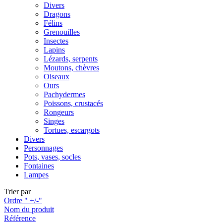
Divers
Dragons
Félins
Grenouilles
Insectes
Lapins
Lézards, serpents
Moutons, chèvres
Oiseaux
Ours
Pachydermes
Poissons, crustacés
Rongeurs
Singes
Tortues, escargots
Divers
Personnages
Pots, vases, socles
Fontaines
Lampes
Trier par
Ordre " +/-"
Nom du produit
Référence