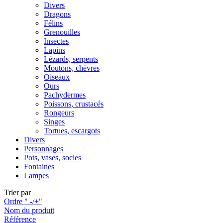
Divers
Dragons
Félins
Grenouilles
Insectes
Lapins
Lézards, serpents
Moutons, chèvres
Oiseaux
Ours
Pachydermes
Poissons, crustacés
Rongeurs
Singes
Tortues, escargots
Divers
Personnages
Pots, vases, socles
Fontaines
Lampes
Trier par
Ordre " -/+"
Nom du produit
Référence