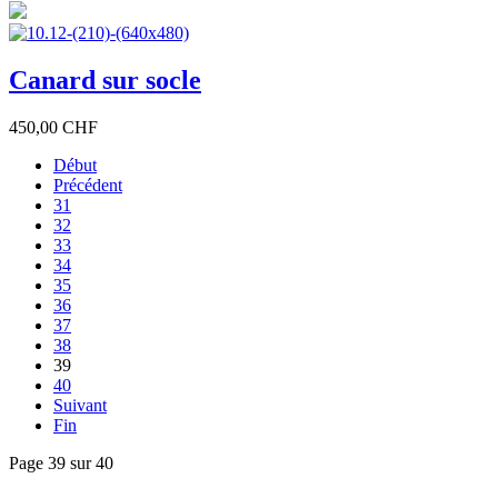
Canard sur socle
450,00 CHF
Début
Précédent
31
32
33
34
35
36
37
38
39
40
Suivant
Fin
Page 39 sur 40