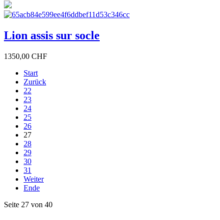
Lion assis sur socle
1350,00 CHF
Start
Zurück
22
23
24
25
26
27
28
29
30
31
Weiter
Ende
Seite 27 von 40