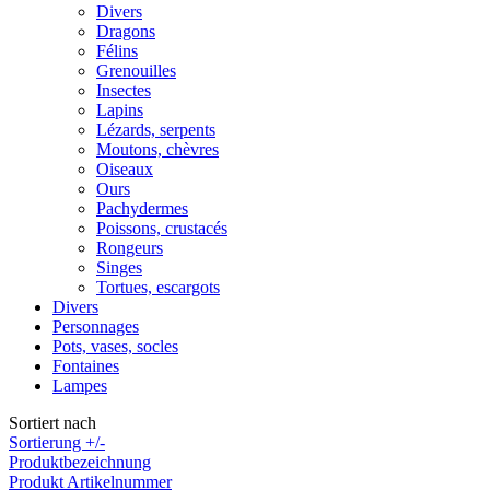
Divers
Dragons
Félins
Grenouilles
Insectes
Lapins
Lézards, serpents
Moutons, chèvres
Oiseaux
Ours
Pachydermes
Poissons, crustacés
Rongeurs
Singes
Tortues, escargots
Divers
Personnages
Pots, vases, socles
Fontaines
Lampes
Sortiert nach
Sortierung +/-
Produktbezeichnung
Produkt Artikelnummer